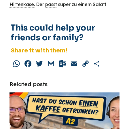
Hirtenkäse.
Der
passt
super zu einem Salat!
This could help your
friends or family?
Share it with them!
WhatsApp
Facebook
Twitter
Gmail
Outlook.com
Email
Copy
Share
Link
Related posts