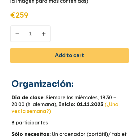
la imagen para más contenidos)
€
259
Curso
A1.2
Martes
Alternative:
18.30
Add to cart
quantity
Organización:
Día de clase
: Siempre los miércoles, 18.30 –
20.00 (h. alemana),
Inicio: 01.11.2023
(¿Una
vez la semana?)
8 participantes
Sólo necesitas:
Un ordenador (portátil)/ tablet