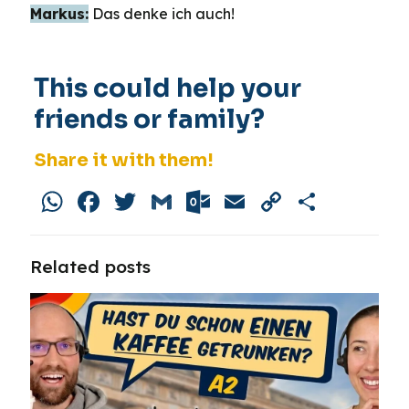
Markus:
Das denke ich auch!
This could help your
friends or family?
Share it with them!
WhatsApp
Facebook
Twitter
Gmail
Outlook.com
Email
Copy
Share
Link
Related posts